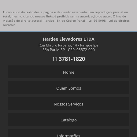
O conteúdo do texto desta página é de direito reservado. Sua reprodução, parcial ou
total, mesmo citando nossos links, é proibida sem a autorização do autor. Crime de
violação de direito autoral – artigo 184 do Código Penal –
Lei 9610/98 - Lei de direitos
autorais
.
Hardee Elevadores LTDA
Rua Mauro Rabano, 14 - Parque Ipê
São Paulo-SP - CEP: 05572-090
3781-1820
11
Home
Quem Somos
Nossos Serviços
Catálogo
Informações