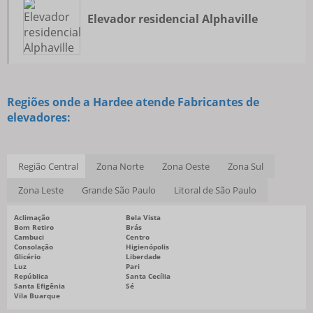
Elevador residencial Alphaville
Regiões onde a Hardee atende Fabricantes de
elevadores:
Região Central
Zona Norte
Zona Oeste
Zona Sul
Zona Leste
Grande São Paulo
Litoral de São Paulo
Aclimação
Bela Vista
Bom Retiro
Brás
Cambuci
Centro
Consolação
Higienópolis
Glicério
Liberdade
Luz
Pari
República
Santa Cecília
Santa Efigênia
Sé
Vila Buarque