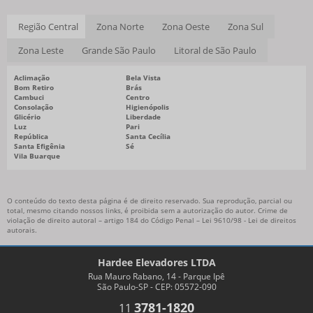
Região Central
Zona Norte
Zona Oeste
Zona Sul
Zona Leste
Grande São Paulo
Litoral de São Paulo
Aclimação
Bela Vista
Bom Retiro
Brás
Cambuci
Centro
Consolação
Higienópolis
Glicério
Liberdade
Luz
Pari
República
Santa Cecília
Santa Efigênia
Sé
Vila Buarque
O conteúdo do texto desta página é de direito reservado. Sua reprodução, parcial ou
total, mesmo citando nossos links, é proibida sem a autorização do autor. Crime de
violação de direito autoral – artigo 184 do Código Penal –
Lei 9610/98 - Lei de direitos
autorais
.
Hardee Elevadores LTDA
Rua Mauro Rabano, 14 - Parque Ipê
São Paulo-SP - CEP: 05572-090
3781-1820
11