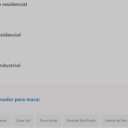
 residencial
esidencial
industrial
evador para maca:
este
Zona Sul
Zona Leste
Grande São Paulo
Litoral de São