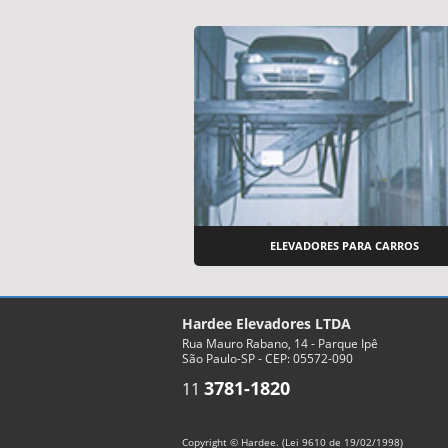
ELEVADORES PARA CARROS
Hardee Elevadores LTDA
Rua Mauro Rabano, 14 - Parque Ipê
São Paulo-SP - CEP: 05572-090
3781-1820
11
Copyright © Hardee. (Lei 9610 de 19/02/1998)