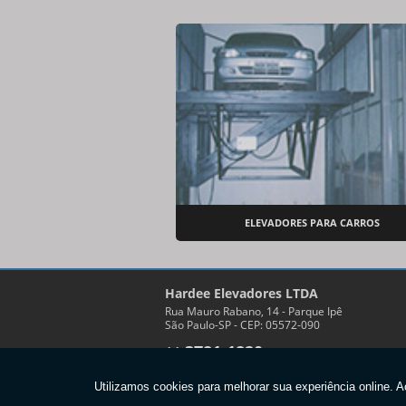
ELEVADORES PARA CARROS
Hardee Elevadores LTDA
Rua Mauro Rabano, 14 - Parque Ipê
São Paulo-SP - CEP: 05572-090
3781-1820
11
Copyright © Hardee. (Lei 9610 de 19/02/1998)